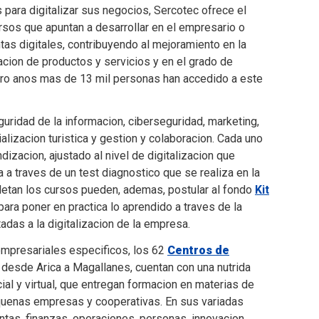
para digitalizar sus negocios, Sercotec ofrece el
rsos que apuntan a desarrollar en el empresario o
as digitales, contribuyendo al mejoramiento en la
zacion de productos y servicios y en el grado de
tro anos mas de 13 mil personas han accedido a este
uridad de la informacion, ciberseguridad, marketing,
ializacion turistica y gestion y colaboracion. Cada uno
izacion, ajustado al nivel de digitalizacion que
 a traves de un test diagnostico que se realiza en la
etan los cursos pueden, ademas, postular al fondo
Kit
ara poner en practica lo aprendido a traves de la
adas a la digitalizacion de la empresa.
empresariales especificos, los 62
Centros de
 desde Arica a Magallanes, cuentan con una nutrida
ial y virtual, que entregan formacion en materias de
quenas empresas y cooperativas. En sus variadas
tas, finanzas, operaciones, personas, innovacion,