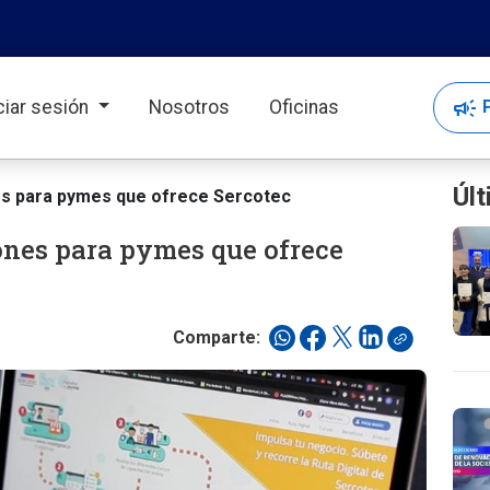
campaign
P
iciar sesión
Nosotros
Oficinas
Últ
es para pymes que ofrece Sercotec
ones para pymes que ofrece
Comparte: