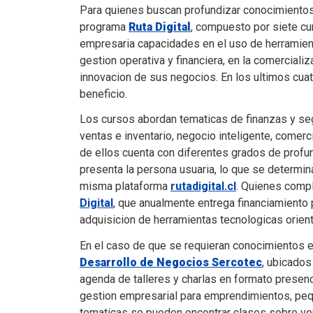
Para quienes buscan profundizar conocimientos 
programa
Ruta Digital
, compuesto por siete cu
empresaria capacidades en el uso de herramient
gestion operativa y financiera, en la comerciali
innovacion de sus negocios. En los ultimos cua
beneficio.
Los cursos abordan tematicas de finanzas y seg
ventas e inventario, negocio inteligente, comerc
de ellos cuenta con diferentes grados de profund
presenta la persona usuaria, lo que se determina
misma plataforma
rutadigital.cl
. Quienes compl
Digital
, que anualmente entrega financiamiento p
adquisicion de herramientas tecnologicas orient
En el caso de que se requieran conocimientos 
Desarrollo de Negocios Sercotec
, ubicados
agenda de talleres y charlas en formato presenc
gestion empresarial para emprendimientos, pe
tematicas se pueden encontrar clases sobre ven