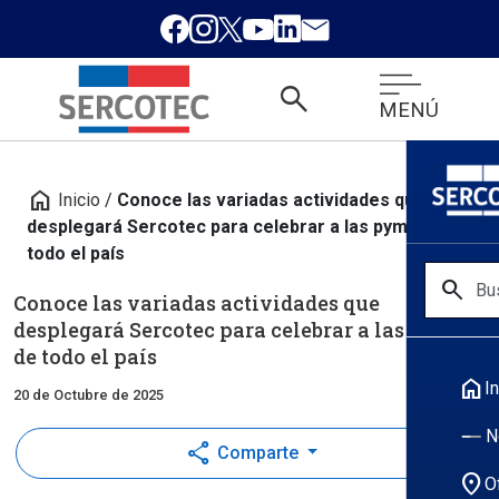
search
MENÚ
home
Inicio
/
Conoce las variadas actividades que
desplegará Sercotec para celebrar a las pymes de
todo el país
search
Conoce las variadas actividades que
desplegará Sercotec para celebrar a las pymes
de todo el país
home
In
20 de Octubre de 2025
N
share
Comparte
location_on
O