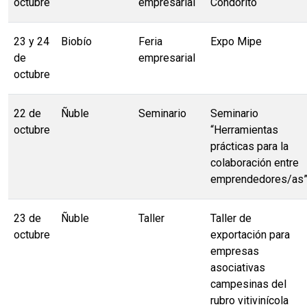
octubre
empresarial
Condorito
23 y 24
Biobío
Feria
Expo Mipe
de
empresarial
octubre
22 de
Ñuble
Seminario
Seminario
octubre
“Herramientas
prácticas para la
colaboración entre
emprendedores/as”
23 de
Ñuble
Taller
Taller de
octubre
exportación para
empresas
asociativas
campesinas del
rubro vitivinícola