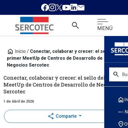
search
MENÚ
home
Inicio
/
Conectar, colaborar y crecer: el sello del
primer MeetUp de Centros de Desarrollo de
Negocios Sercotec
search
Conectar, colaborar y crecer: el sello del primer
MeetUp de Centros de Desarrollo de Negocios
Sercotec
home
In
1 de Abril de 2026
N
share
Comparte
location_on
O