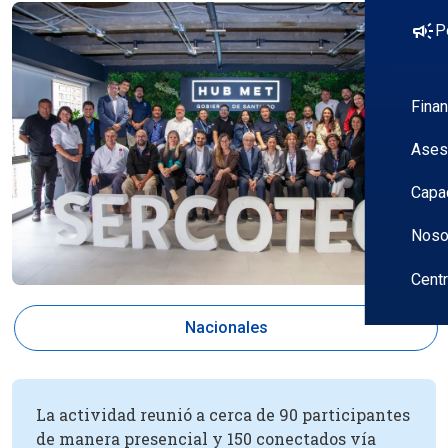
campaign
P
Fina
Ases
Capa
Noso
Cent
Nacionales
La actividad reunió a cerca de 90 participantes
de manera presencial y 150 conectados vía