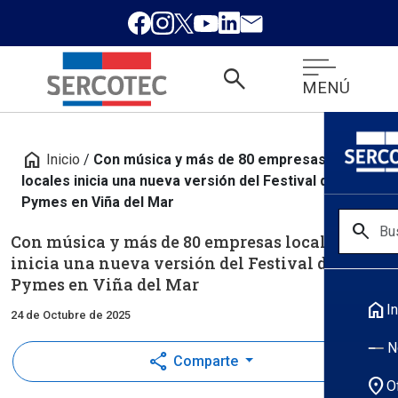
search
MENÚ
home
Inicio
/
Con música y más de 80 empresas
locales inicia una nueva versión del Festival de las
Pymes en Viña del Mar
search
Con música y más de 80 empresas locales
inicia una nueva versión del Festival de las
Pymes en Viña del Mar
home
In
24 de Octubre de 2025
N
share
Comparte
location_on
O