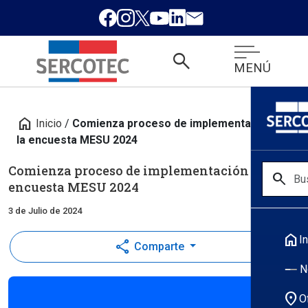
search
MENÚ
home
Inicio
/
Comienza proceso de implementación de
la encuesta MESU 2024
Comienza proceso de implementación de la
search
encuesta MESU 2024
3 de Julio de 2024
home
In
share
Comparte
N
location_on
O