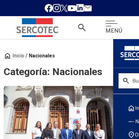
search
MENÚ
home
Inicio
/
Nacionales
Categoría: Nacionales
search
home
In
N
location_on
O