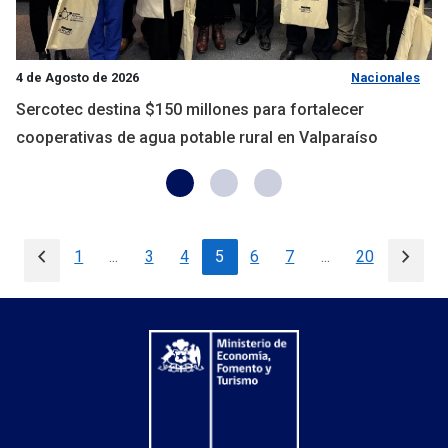
4 de Agosto de 2026
Nacionales
Sercotec destina $150 millones para fortalecer
cooperativas de agua potable rural en Valparaíso
chevron_left
chevron_right
1
...
3
4
5
6
7
...
20