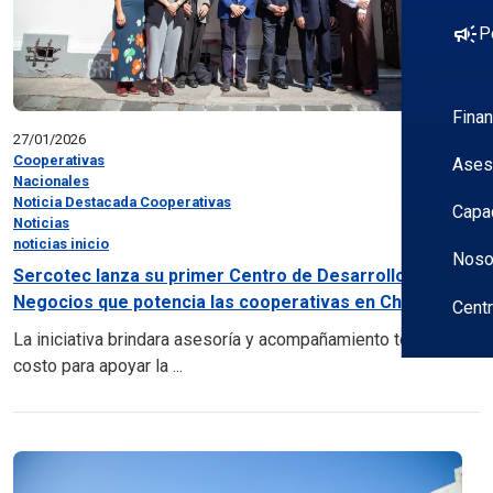
campaign
P
Fina
27/01/2026
Cooperativas
Ases
Nacionales
Noticia Destacada Cooperativas
Capa
Noticias
noticias inicio
Noso
Sercotec lanza su primer Centro de Desarrollo de
Negocios que potencia las cooperativas en Chile...
Cent
La iniciativa brindara asesoría y acompañamiento técnico sin
costo para apoyar la ...