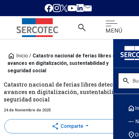
search
MENÚ
home
Inicio
/
Catastro nacional de ferias libres detecta
avances en digitalización, sustentabilidad y
seguridad social
search
Catastro nacional de ferias libres detecta
avances en digitalización, sustentabilidad y
seguridad social
home
In
24 de Noviembre de 2025
N
share
Comparte
location_on
O