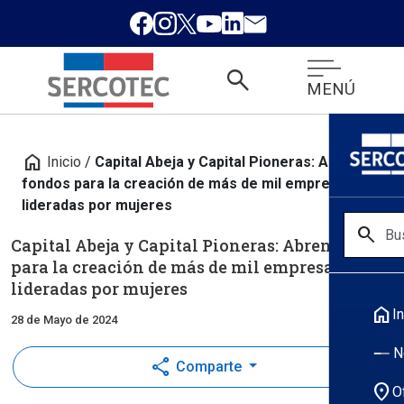
search
MENÚ
home
Inicio
/
Capital Abeja y Capital Pioneras: Abren
fondos para la creación de más de mil empresas
lideradas por mujeres
search
Capital Abeja y Capital Pioneras: Abren fondos
para la creación de más de mil empresas
lideradas por mujeres
home
In
28 de Mayo de 2024
N
share
Comparte
location_on
O