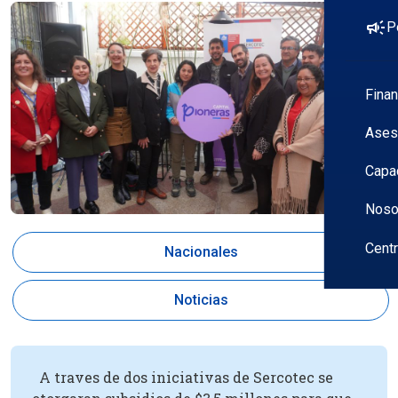
campaign
P
Fina
Ases
Capa
Noso
Cent
Nacionales
Noticias
A traves de dos iniciativas de Sercotec se