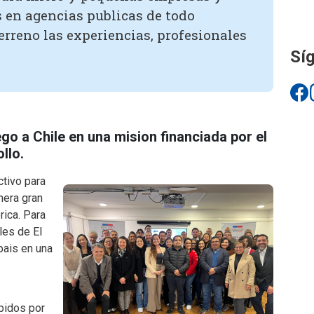
s en agencias publicas de todo
erreno las experiencias, profesionales
Síg
go a Chile en una mision financiada por el
llo.
ctivo para
nera gran
rica. Para
les de El
pais en una
ibidos por