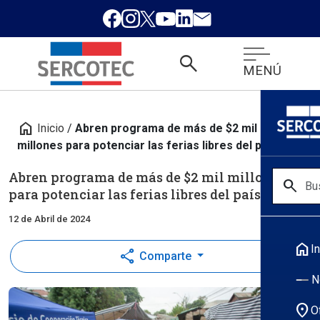
search
MENÚ
home
Inicio
/
Abren programa de más de $2 mil
millones para potenciar las ferias libres del país
Abren programa de más de $2 mil millones
search
para potenciar las ferias libres del país
12 de Abril de 2024
home
In
share
Comparte
N
location_on
O