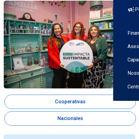
campaign
P
Fina
Ases
Capa
Noso
Cent
Cooperativas
Nacionales