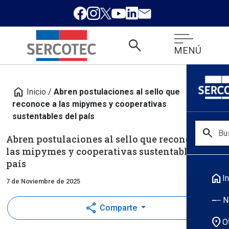
search
MENÚ
home
Inicio
/
Abren postulaciones al sello que
reconoce a las mipymes y cooperativas
sustentables del país
search
Abren postulaciones al sello que reconoce a
las mipymes y cooperativas sustentables del
país
home
In
7 de Noviembre de 2025
N
share
Comparte
location_on
O