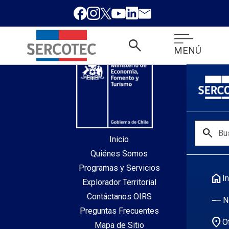
desde index.php
search
MENÚ
search
Inicio
Quiénes Somos
Programas y Servicios
home
In
Explorador Territorial
Contáctanos OIRS
N
Preguntas Frecuentes
location_on
O
Mapa de Sitio