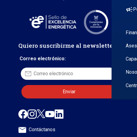
campaign
P
Fina
Quiero suscribirme al newsletter
Ases
Correo electrónico:
Capa
Noso
Cent
Contáctanos