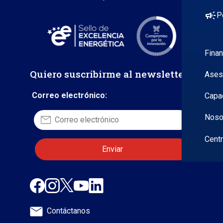
campaign
P
Fina
Quiero suscribirme al newsletter
Ases
Correo electrónico:
Capa
Noso
Cent
Contáctanos