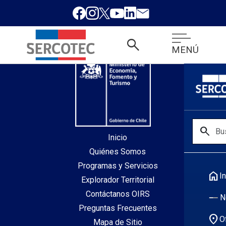
desde index.php
search
MENÚ
search
Inicio
Quiénes Somos
Programas y Servicios
home
In
Explorador Territorial
Contáctanos OIRS
N
Preguntas Frecuentes
location_on
O
Mapa de Sitio