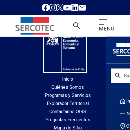
desde index.php
search
MENÚ
search
Inicio
Quiénes Somos
Programas y Servicios
home
In
Explorador Territorial
Contáctanos OIRS
N
Preguntas Frecuentes
location_on
O
Mapa de Sitio