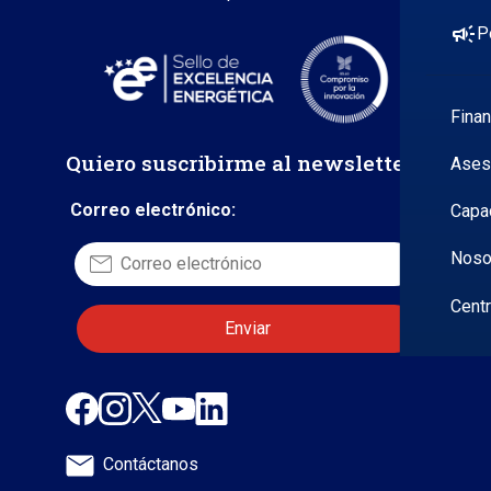
campaign
P
Fina
Quiero suscribirme al newsletter
Ases
Correo electrónico:
Capa
Noso
Cent
Contáctanos