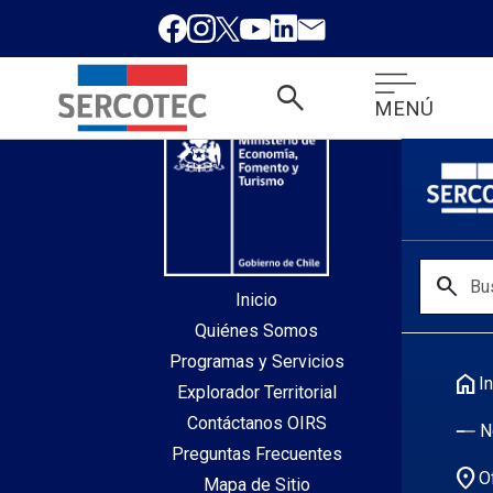
desde index.php
search
MENÚ
search
Inicio
Quiénes Somos
Programas y Servicios
home
In
Explorador Territorial
Contáctanos OIRS
N
Preguntas Frecuentes
location_on
O
Mapa de Sitio