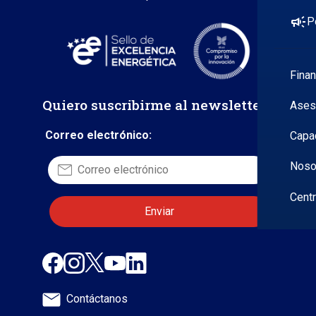
campaign
P
Fina
Quiero suscribirme al newsletter
Ases
Correo electrónico:
Capa
Noso
Cent
Contáctanos