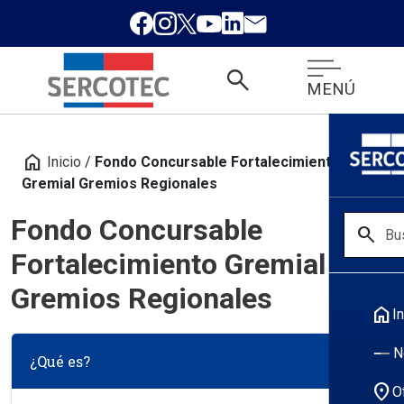
search
MENÚ
home
Inicio
/
Fondo Concursable Fortalecimiento
Gremial Gremios Regionales
Fondo Concursable
search
Fortalecimiento Gremial
Gremios Regionales
home
In
N
¿Qué es?
location_on
O