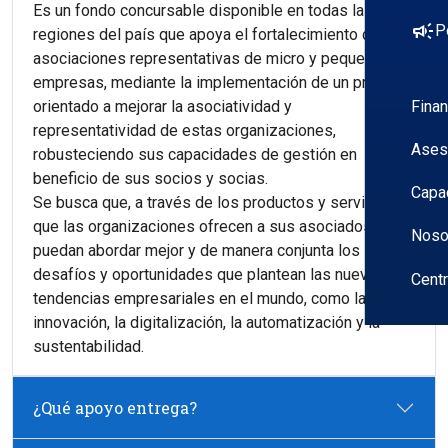
Es un fondo concursable disponible en todas las
campaign
P
regiones del país que apoya el fortalecimiento de
asociaciones representativas de micro y pequeñas
empresas, mediante la implementación de un proyecto
Fina
orientado a mejorar la asociatividad y
representatividad de estas organizaciones,
Ases
robusteciendo sus capacidades de gestión en
beneficio de sus socios y socias.
Capa
Se busca que, a través de los productos y servicios
que las organizaciones ofrecen a sus asociados,
Noso
puedan abordar mejor y de manera conjunta los
desafíos y oportunidades que plantean las nuevas
Cent
tendencias empresariales en el mundo, como la
innovación, la digitalización, la automatización y la
sustentabilidad.
¿Qué apoyo entrega?