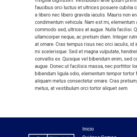
fringilla dignissim. Vestibulum ante ipsum primi
faucibus orci luctus et ultrices posuere cubilia c
a libero nec libero gravida iaculis. Mauris non era
condimentum vehicula. Nam est mi, elementum 
commodo sed, ultrices at augue. Nulla facilisi. 
ullamcorper neque, ac pretium diam. Integer rutr
at ornare. Cras tempus risus nec orci iaculis, id
mi scelerisque. Sed et magna vulputate, hendreri
convallis ex. Quisque vel bibendum enim, sed 
augue. Donec ut facilisis massa, nec porttitor l
bibendum ligula odio, elementum tempor tortor f
aliquam metus consectetur ornare. Cras pretium, 
metus, at vestibulum orci tortor aliquet sem.
Inicio