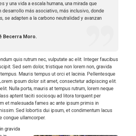
des y una vida a escala humana, una mirada que
esarrollo más asociativo, más inclusivo, donde
s, se adapten a la carbono neutralidad y avanzan
é Becerra Moro.
bendum quis rutrum nec, vulputate ac elit. Integer faucibus
cipit. Sed sem dolor, tristique non lorem non, gravida
et tempus. Mauris tempus ut orci et lacinia. Pellentesque
Lorem ipsum dolor sit amet, consectetur adipiscing elit.
lit. Nulla porta, mauris at tempus rutrum, lorem neque
lass aptent taciti sociosqu ad litora torquent per
um et malesuada fames ac ante ipsum primis in
gnissim. Sed lobortis dui ipsum, et condimentum lacus
e congue ullamcorper.
in gravida