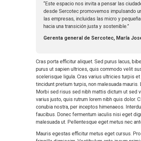
“Este espacio nos invita a pensar las ciuda
desde Sercotec promovemos impulsando un d
las empresas, incluidas las micro y pequeña
hacia una transición justa y sostenible.”
Gerenta general de Sercotec, María Jos
Cras porta efficitur aliquet. Sed purus lacus, bi
purus ut sapien ultrices, quis commodo velit sus
scelerisque ligula. Cras varius ultricies turpis 
tincidunt pretium turpis, non malesuada mauris. 
Morbi sed risus sed nibh mattis dictum ut sed ve
varius justo, quis rutrum lorem nibh quis dolor. C
conubia nostra, per inceptos himenaeos. Interd
faucibus. Donec fermentum iaculis nisi eget di
malesuada ut. Pellentesque eget metus nec ant
Mauris egestas efficitur metus eget cursus. Pro