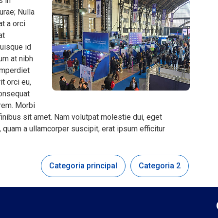
s in
urae; Nulla
t a orci
at
Quisque id
um at nibh
 imperdiet
t orci eu,
consequat
orem. Morbi
inibus sit amet. Nam volutpat molestie dui, eget
quam a ullamcorper suscipit, erat ipsum efficitur
Categoria principal
Categoria 2