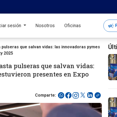
campaign
P
iciar sesión
Nosotros
Oficinas
Últ
pulseras que salvan vidas: las innovadoras pymes
ty 2025
sta pulseras que salvan vidas:
estuvieron presentes en Expo
Comparte: