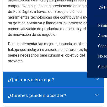
digitalización de micro y pequeñas empresas y
cooperativas capacitadas previamente en los cursos
campaign
P
de Ruta Digital, a través de la adquisición de
herramientas tecnológicas que contribuyan a mejorar
su gestión operativa y financiera, su proceso de
Fina
comercialización de productos o servicios y el grado
de innovación de su negocio.
Ases
Para implementar las mejoras, financia un plan de
Capa
trabajo que incluye inversiones en diferentes tipos de
bienes necesarios para cumplir el objetivo del
Noso
proyecto.
Cent
¿Qué apoyo entrega?
¿Quiénes pueden acceder?