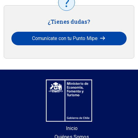
¿Tienes dudas?
arrow_right_alt
Comunícate con tu Punto Mipe
Inicio
Quiénes Somos