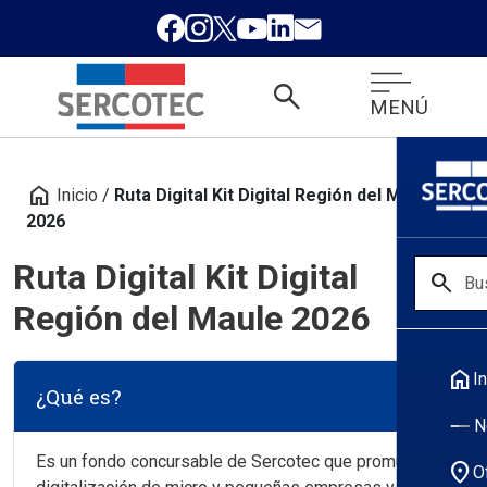
search
MENÚ
home
Inicio
/
Ruta Digital Kit Digital Región del Maule
2026
Ruta Digital Kit Digital
search
Región del Maule 2026
home
In
¿Qué es?
N
Es un fondo concursable de Sercotec que promueve la
location_on
O