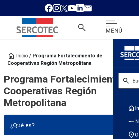
search
MENÚ
home
Inicio
/
Programa Fortalecimiento de
Cooperativas Región Metropolitana
Programa Fortalecimiento de
search
Cooperativas Región
Metropolitana
home
In
N
¿Qué es?
location_on
O