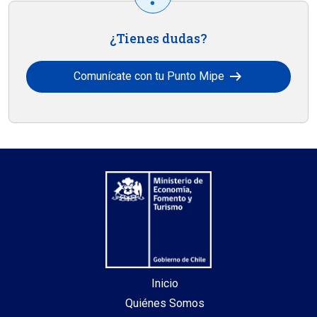
¿Tienes dudas?
arrow_right_alt
Comunícate con tu Punto Mipe
Inicio
Quiénes Somos