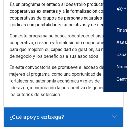
Es un programa orientado al desarrollo productivo de
campaign
P
cooperativas existentes y a la formalización como
cooperativas de grupos de personas naturales o
jurídicas con posibilidades asociativas y de negocio.
Fina
Con este programa se busca robustecer el sistema
Ases
cooperativo, creando y fortaleciendo cooperativas
para que mejoren su capacidad de gestión, su modelo
Capa
de negocio y los beneficios a sus asociados.
Noso
En esta convocatoria se promueve el acceso de las
mujeres al programa, como una oportunidad de
Cent
fortalecer su autonomía económica y roles de
liderazgo, incorporando la perspectiva de género en
los criterios de selección.
¿Qué apoyo entrega?