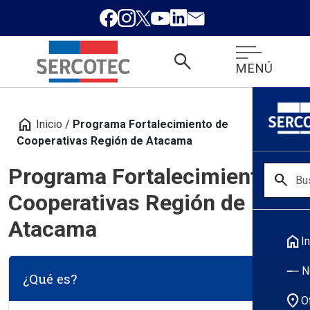
search
MENÚ
home
Inicio
/
Programa Fortalecimiento de
Cooperativas Región de Atacama
Programa Fortalecimiento de
search
Cooperativas Región de
Atacama
home
In
N
¿Qué es?
location_on
O