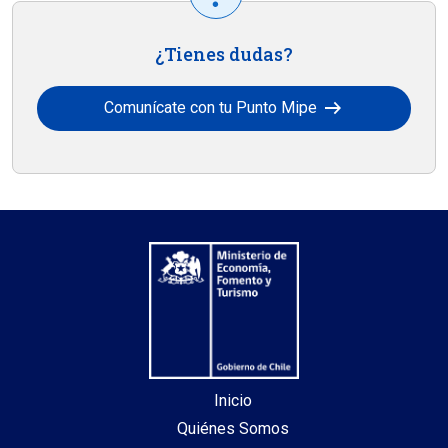
¿Tienes dudas?
arrow_right_alt
Comunícate con tu Punto Mipe
Inicio
Quiénes Somos