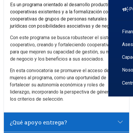
Es un programa orientado al desarrollo productivo de
campaign
P
cooperativas existentes y a la formalización como
cooperativas de grupos de personas naturales o
jurídicas con posibilidades asociativas y de negocio.
Fina
Con este programa se busca robustecer el sistema
Ases
cooperativo, creando y fortaleciendo cooperativas
para que mejoren su capacidad de gestión, su modelo
Capa
de negocio y los beneficios a sus asociados.
Noso
En esta convocatoria se promueve el acceso de las
mujeres al programa, como una oportunidad de
Cent
fortalecer su autonomía económica y roles de
liderazgo, incorporando la perspectiva de género en
los criterios de selección.
¿Qué apoyo entrega?