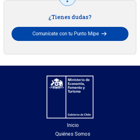
¿Tienes dudas?
arrow_right_alt
Comunícate con tu Punto Mipe
Inicio
Quiénes Somos