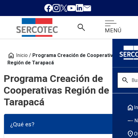
search
MENÚ
home
Inicio
/
Programa Creación de Cooperativas
Región de Tarapacá
Programa Creación de
search
Cooperativas Región de
Tarapacá
home
In
N
¿Qué es?
location_on
O