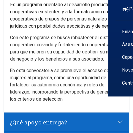
Es un programa orientado al desarrollo productivo de
campaign
P
cooperativas existentes y a la formalización como
cooperativas de grupos de personas naturales o
jurídicas con posibilidades asociativas y de negocio.
Fina
Con este programa se busca robustecer el sistema
Ases
cooperativo, creando y fortaleciendo cooperativas
para que mejoren su capacidad de gestión, su modelo
Capa
de negocio y los beneficios a sus asociados.
Noso
En esta convocatoria se promueve el acceso de las
mujeres al programa, como una oportunidad de
Cent
fortalecer su autonomía económica y roles de
liderazgo, incorporando la perspectiva de género en
los criterios de selección.
¿Qué apoyo entrega?