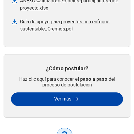
ANEXO-4-listado-de-socios-participantes-del-
proyecto.xlsx
Guía de apoyo para proyectos con enfoque
sustentable_Gremios.pdf
¿Cómo postular?
Haz clic aquí para conocer el
paso a paso
del
proceso de postulación
arrow_right_alt
Ver más