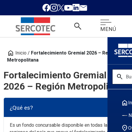
search
MENÚ
home
Inicio
/
Fortalecimiento Gremial 2026 – Región
Metropolitana
Fortalecimiento Gremial
search
2026 – Región Metropolitana
home
In
¿Qué es?
N
Es un fondo concursable disponible en todas las
location_on
O