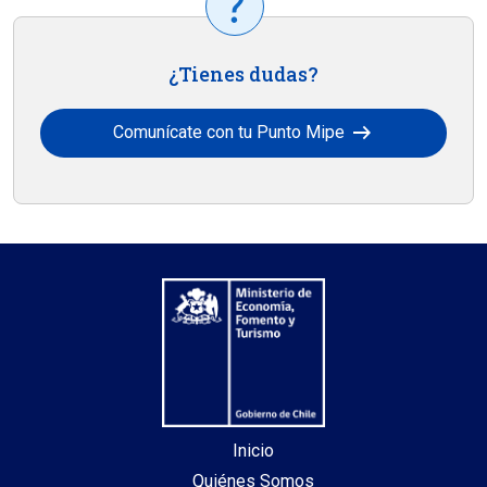
¿Tienes dudas?
arrow_right_alt
Comunícate con tu Punto Mipe
Inicio
Quiénes Somos