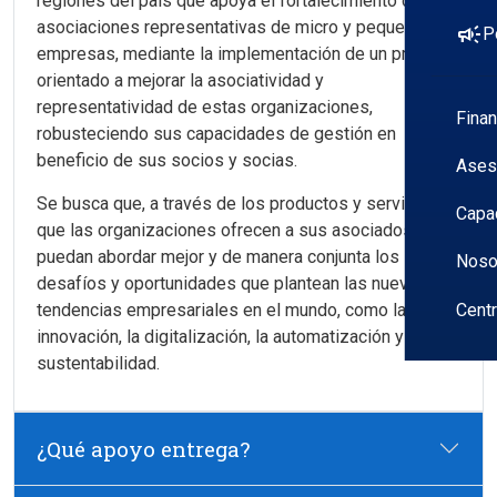
regiones del país que apoya el fortalecimiento de
asociaciones representativas de micro y pequeñas
campaign
P
empresas, mediante la implementación de un proyecto
orientado a mejorar la asociatividad y
representatividad de estas organizaciones,
Fina
robusteciendo sus capacidades de gestión en
beneficio de sus socios y socias.
Ases
Se busca que, a través de los productos y servicios
Capa
que las organizaciones ofrecen a sus asociados,
puedan abordar mejor y de manera conjunta los
Noso
desafíos y oportunidades que plantean las nuevas
tendencias empresariales en el mundo, como la
Cent
innovación, la digitalización, la automatización y la
sustentabilidad.
¿Qué apoyo entrega?