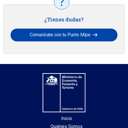
¿Tienes dudas?
arrow_right_alt
Comunícate con tu Punto Mipe
Inicio
Quiénes Somos