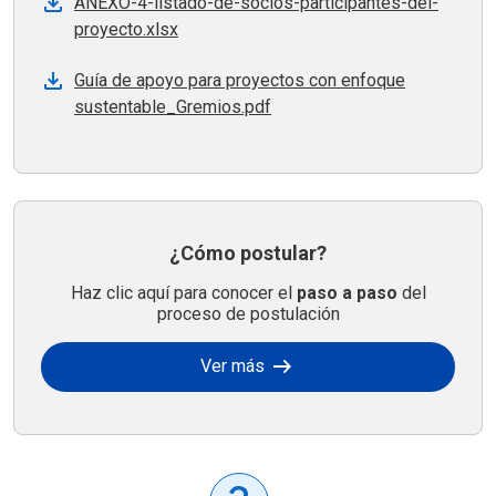
ANEXO-4-listado-de-socios-participantes-del-
proyecto.xlsx
Guía de apoyo para proyectos con enfoque
sustentable_Gremios.pdf
¿Cómo postular?
Haz clic aquí para conocer el
paso a paso
del
proceso de postulación
arrow_right_alt
Ver más