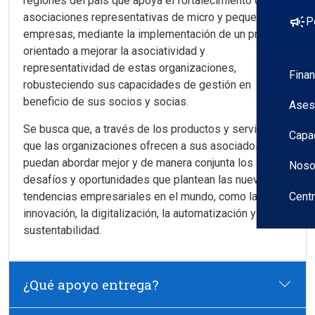
regiones del país que apoya el fortalecimiento de
asociaciones representativas de micro y pequeñas
campaign
P
empresas, mediante la implementación de un proyecto
orientado a mejorar la asociatividad y
representatividad de estas organizaciones,
Fina
robusteciendo sus capacidades de gestión en
beneficio de sus socios y socias.
Ases
Se busca que, a través de los productos y servicios
Capa
que las organizaciones ofrecen a sus asociados,
puedan abordar mejor y de manera conjunta los
Noso
desafíos y oportunidades que plantean las nuevas
tendencias empresariales en el mundo, como la
Cent
innovación, la digitalización, la automatización y la
sustentabilidad.
¿Qué apoyo entrega?