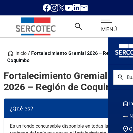
search
MENÚ
home
Inicio
/
Fortalecimiento Gremial 2026 – Región de
Coquimbo
Fortalecimiento Gremial
search
2026 – Región de Coquimbo
home
In
¿Qué es?
N
Es un fondo concursable disponible en todas las
location_on
O