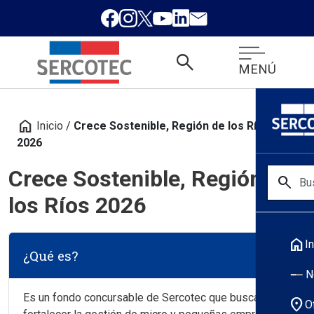
search
MENÚ
home
Inicio
/
Crece Sostenible, Región de los Ríos
2026
Crece Sostenible, Región de
search
los Ríos 2026
home
In
¿Qué es?
N
Es un fondo concursable de Sercotec que busca
location_on
O