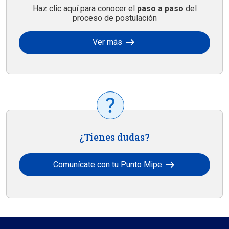
Haz clic aquí para conocer el
paso a paso
del
proceso de postulación
arrow_right_alt
Ver más
¿Tienes dudas?
arrow_right_alt
Comunícate con tu Punto Mipe