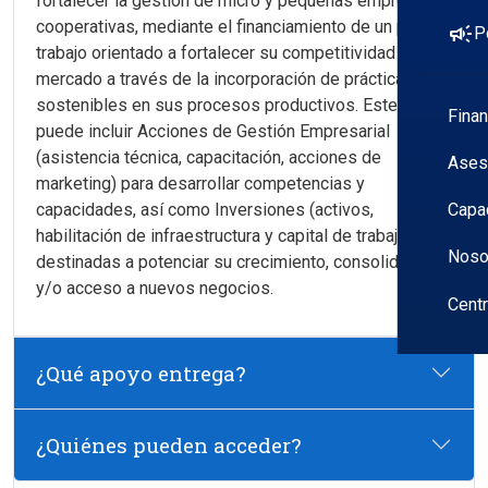
fortalecer la gestión de micro y pequeñas empresas y
cooperativas, mediante el financiamiento de un plan de
campaign
P
trabajo orientado a fortalecer su competitividad en el
mercado a través de la incorporación de prácticas
sostenibles en sus procesos productivos. Este plan
Fina
puede incluir Acciones de Gestión Empresarial
(asistencia técnica, capacitación, acciones de
Ases
marketing) para desarrollar competencias y
capacidades, así como Inversiones (activos,
Capa
habilitación de infraestructura y capital de trabajo)
Noso
destinadas a potenciar su crecimiento, consolidación
y/o acceso a nuevos negocios.
Cent
¿Qué apoyo entrega?
¿Quiénes pueden acceder?