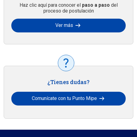
Haz clic aquí para conocer el
paso a paso
del
proceso de postulación
arrow_right_alt
Ver más
¿Tienes dudas?
arrow_right_alt
Comunícate con tu Punto Mipe