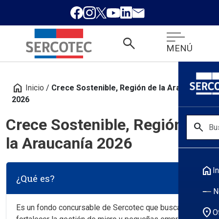
search
MENÚ
home
Inicio
/
Crece Sostenible, Región de la Araucanía
2026
Crece Sostenible, Región de
search
la Araucanía 2026
home
In
¿Qué es?
N
Es un fondo concursable de Sercotec que busca
location_on
O