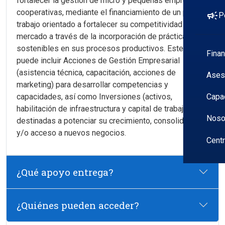
fortalecer la gestión de micro y pequeñas empresas y
cooperativas, mediante el financiamiento de un plan de
campaign
P
trabajo orientado a fortalecer su competitividad en el
mercado a través de la incorporación de prácticas
sostenibles en sus procesos productivos. Este plan
Fina
puede incluir Acciones de Gestión Empresarial
(asistencia técnica, capacitación, acciones de
Ases
marketing) para desarrollar competencias y
capacidades, así como Inversiones (activos,
Capa
habilitación de infraestructura y capital de trabajo)
Noso
destinadas a potenciar su crecimiento, consolidación
y/o acceso a nuevos negocios.
Cent
¿Qué apoyo entrega?
¿Quiénes pueden acceder?