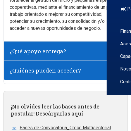
fortalecer la gestión de micro y pequeñas empresas y
cooperativas, mediante el financiamiento de un plan de
campaign
P
trabajo orientado a mejorar su competitividad,
potenciar su crecimiento, su consolidación y/o
acceder a nuevas oportunidades de negocio.
Fina
Ases
¿Qué apoyo entrega?
Capa
Noso
¿Quiénes pueden acceder?
Cent
¡No olvides leer las bases antes de
postular! Descárgarlas aquí
Bases de Convocatoria_Crece Multisectorial