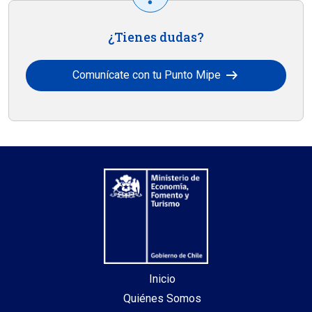
¿Tienes dudas?
arrow_right_alt
Comunícate con tu Punto Mipe
Inicio
Quiénes Somos