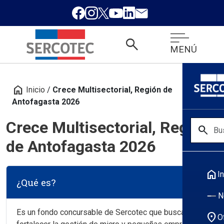
search
MENÚ
home
Inicio
/
Crece Multisectorial, Región de
Antofagasta 2026
Crece Multisectorial, Región
search
de Antofagasta 2026
home
In
¿Qué es?
N
Es un fondo concursable de Sercotec que busca
location_on
O