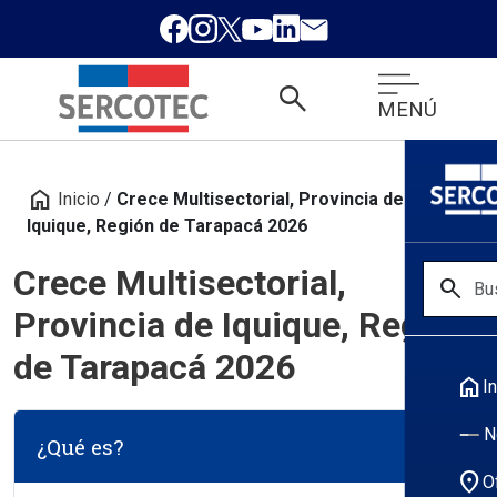
search
MENÚ
home
Inicio
/
Crece Multisectorial, Provincia de
Iquique, Región de Tarapacá 2026
Crece Multisectorial,
search
Provincia de Iquique, Región
de Tarapacá 2026
home
In
N
¿Qué es?
location_on
O