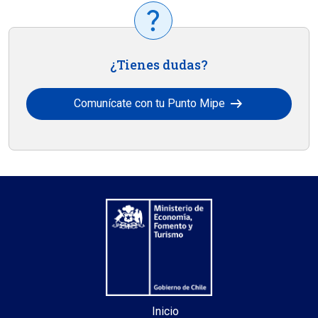
¿Tienes dudas?
arrow_right_alt
Comunícate con tu Punto Mipe
Inicio