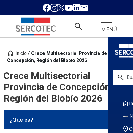
search
MENÚ
home
Inicio
/
Crece Multisectorial Provincia de
Concepción, Región del Biobío 2026
Crece Multisectorial
search
Provincia de Concepción,
Región del Biobío 2026
home
In
N
¿Qué es?
location_on
O