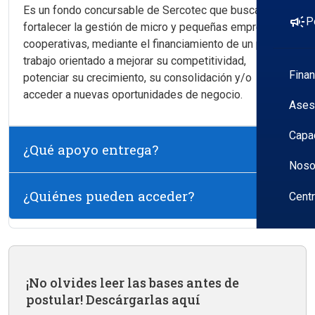
Es un fondo concursable de Sercotec que busca
campaign
P
fortalecer la gestión de micro y pequeñas empresas y
cooperativas, mediante el financiamiento de un plan de
trabajo orientado a mejorar su competitividad,
Fina
potenciar su crecimiento, su consolidación y/o
acceder a nuevas oportunidades de negocio.
Ases
Capa
¿Qué apoyo entrega?
Noso
¿Quiénes pueden acceder?
Cent
¡No olvides leer las bases antes de
postular! Descárgarlas aquí