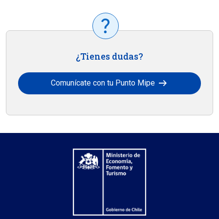
¿Tienes dudas?
arrow_right_alt
Comunícate con tu Punto Mipe