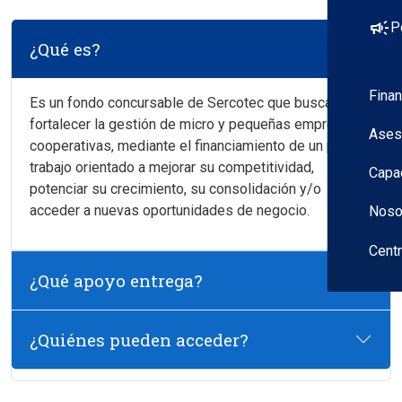
campaign
P
¿Qué es?
Fina
Es un fondo concursable de Sercotec que busca
fortalecer la gestión de micro y pequeñas empresas y
Ases
cooperativas, mediante el financiamiento de un plan de
trabajo orientado a mejorar su competitividad,
Capa
potenciar su crecimiento, su consolidación y/o
acceder a nuevas oportunidades de negocio.
Noso
Cent
¿Qué apoyo entrega?
¿Quiénes pueden acceder?