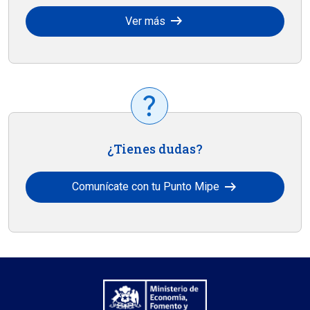
arrow_right_alt
Ver más
¿Tienes dudas?
arrow_right_alt
Comunícate con tu Punto Mipe