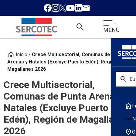
search
MENÚ
home
Inicio
/
Crece Multisectorial, Comunas de Punta
Arenas y Natales (Excluye Puerto Edén), Región de
Magallanes 2026
search
Crece Multisectorial,
Comunas de Punta Arenas y
home
Natales (Excluye Puerto
In
Edén), Región de Magallanes
N
2026
location_on
O