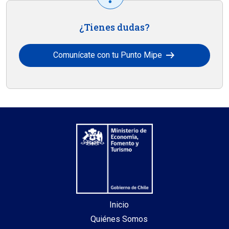
¿Tienes dudas?
arrow_right_alt
Comunícate con tu Punto Mipe
Inicio
Quiénes Somos