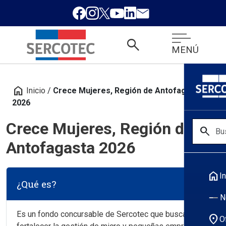
search
MENÚ
home
Inicio
/
Crece Mujeres, Región de Antofagasta
2026
Crece Mujeres, Región de
search
Antofagasta 2026
home
In
¿Qué es?
N
Es un fondo concursable de Sercotec que busca
location_on
O