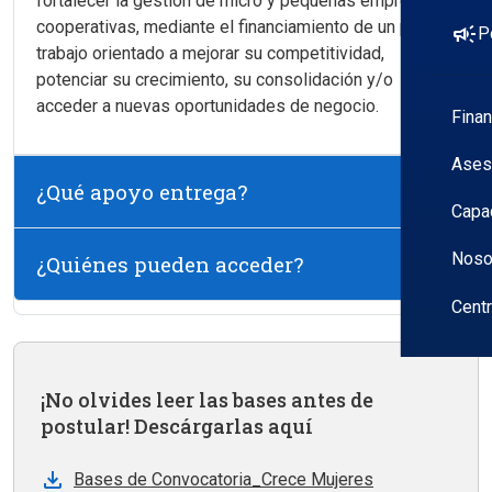
fortalecer la gestión de micro y pequeñas empresas y
cooperativas, mediante el financiamiento de un plan de
campaign
P
trabajo orientado a mejorar su competitividad,
potenciar su crecimiento, su consolidación y/o
acceder a nuevas oportunidades de negocio.
Fina
Ases
¿Qué apoyo entrega?
Capa
Noso
¿Quiénes pueden acceder?
Cent
¡No olvides leer las bases antes de
postular! Descárgarlas aquí
Bases de Convocatoria_Crece Mujeres