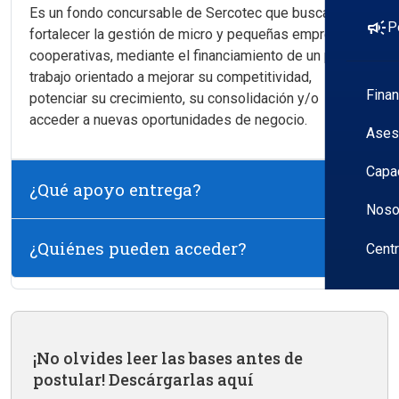
Es un fondo concursable de Sercotec que busca
campaign
P
fortalecer la gestión de micro y pequeñas empresas y
cooperativas, mediante el financiamiento de un plan de
trabajo orientado a mejorar su competitividad,
Fina
potenciar su crecimiento, su consolidación y/o
acceder a nuevas oportunidades de negocio.
Ases
Capa
¿Qué apoyo entrega?
Noso
¿Quiénes pueden acceder?
Cent
¡No olvides leer las bases antes de
postular! Descárgarlas aquí