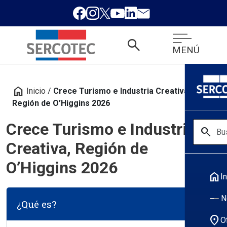
search
MENÚ
home
Inicio
/
Crece Turismo e Industria Creativa,
Región de O’Higgins 2026
Crece Turismo e Industria
search
Creativa, Región de
O’Higgins 2026
home
In
N
¿Qué es?
location_on
O