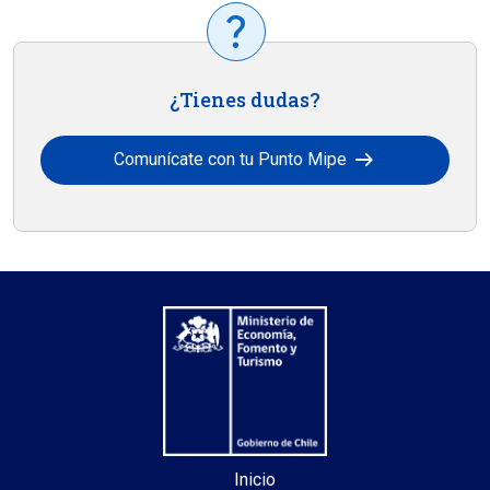
¿Tienes dudas?
arrow_right_alt
Comunícate con tu Punto Mipe
Inicio