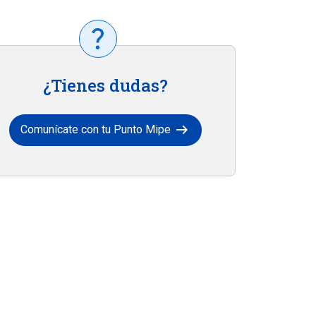
¿Tienes dudas?
arrow_right_alt
Comunícate con tu Punto Mipe