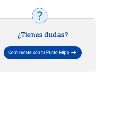
¿Tienes dudas?
arrow_right_alt
Comunícate con tu Punto Mipe