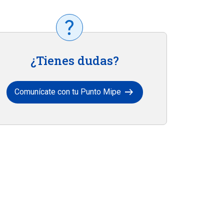
¿Tienes dudas?
arrow_right_alt
Comunícate con tu Punto Mipe