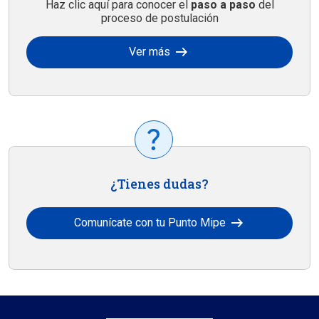
Haz clic aquí para conocer el
paso a paso
del
proceso de postulación
arrow_right_alt
Ver más
¿Tienes dudas?
arrow_right_alt
Comunícate con tu Punto Mipe