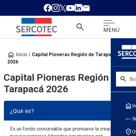
search
MENÚ
home
Inicio
/
Capital Pioneras Región de Tarapacá
2026
Capital Pioneras Región de
search
Tarapacá 2026
home
In
¿Qué es?
N
Es un fondo concursable que promueve la creación de
location_on
O