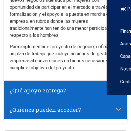
nuevos negocios liderados por mujeres con
oportunidad de participar en el mercado a través de su
campaign
P
formalización y el apoyo a la puesta en marcha de la
empresa, en rubros donde las mujeres
tradicionalmente han tenido una menor participación
Fina
respecto a los hombres.
Ases
Para implementar el proyecto de negocio, cofinancia
un plan de trabajo que incluye acciones de gestión
Capa
empresarial e inversiones en bienes necesarios para
cumplir el objetivo del proyecto.
Noso
Cent
¿Qué apoyo entrega?
¿Quiénes pueden acceder?