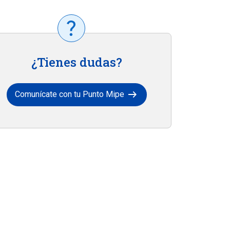
¿Tienes dudas?
arrow_right_alt
Comunícate con tu Punto Mipe