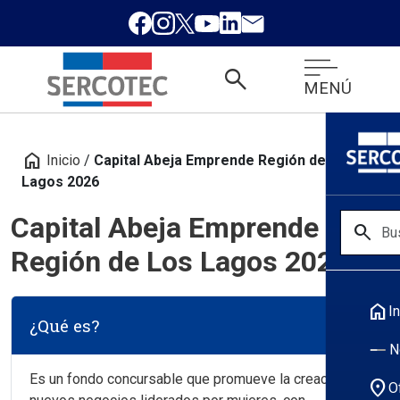
search
MENÚ
home
Inicio
/
Capital Abeja Emprende Región de Los
Lagos 2026
Capital Abeja Emprende
search
Región de Los Lagos 2026
home
In
¿Qué es?
N
Es un fondo concursable que promueve la creación de
location_on
O