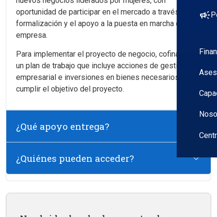
nuevos negocios liderados por mujeres, con
oportunidad de participar en el mercado a través de su
campaign
P
formalización y el apoyo a la puesta en marcha de la
empresa.
Fina
Para implementar el proyecto de negocio, cofinancia
un plan de trabajo que incluye acciones de gestión
Ases
empresarial e inversiones en bienes necesarios para
cumplir el objetivo del proyecto.
Capa
Noso
¿Qué apoyo entrega?
Cent
¿Quiénes pueden acceder?