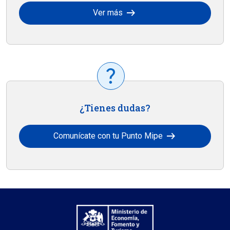
arrow_right_alt
Ver más
¿Tienes dudas?
arrow_right_alt
Comunícate con tu Punto Mipe