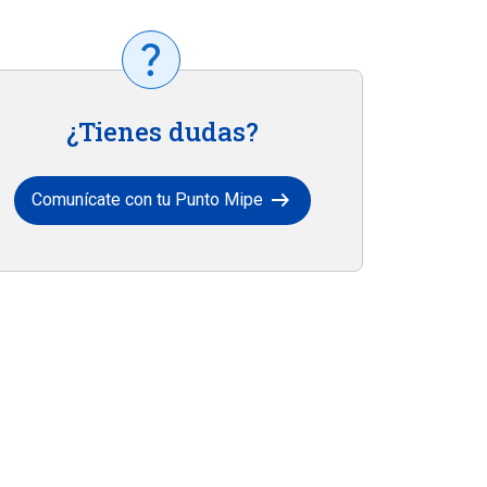
¿Tienes dudas?
arrow_right_alt
Comunícate con tu Punto Mipe