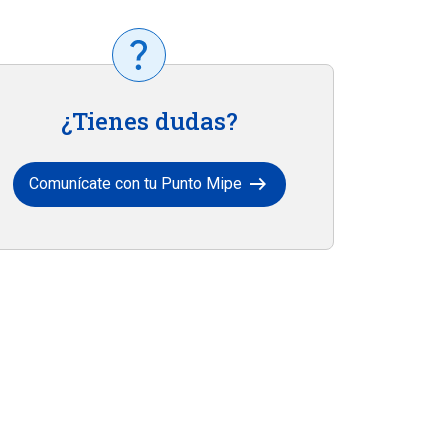
¿Tienes dudas?
arrow_right_alt
Comunícate con tu Punto Mipe