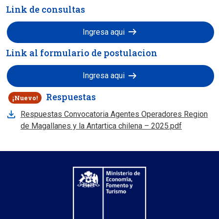
Link de consultas
arrow_right_alt
Ingresa aqui
Link al formulario de postulacion
arrow_right_alt
Ingresa aqui
Respuestas
¡Nuevo!
Respuestas Convocatoria Agentes Operadores Region
de Magallanes y la Antartica chilena – 2025.pdf