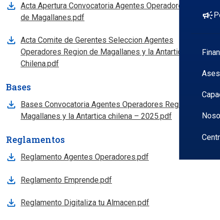
Acta Apertura Convocatoria Agentes Operadores Region
campaign
P
de Magallanes.pdf
Acta Comite de Gerentes Seleccion Agentes
Operadores Region de Magallanes y la Antartica
Fina
Chilena.pdf
Ases
Bases
Capa
Bases Convocatoria Agentes Operadores Region de
Noso
Magallanes y la Antartica chilena – 2025.pdf
Cent
Reglamentos
Reglamento Agentes Operadores.pdf
Reglamento Emprende.pdf
Reglamento Digitaliza tu Almacen.pdf