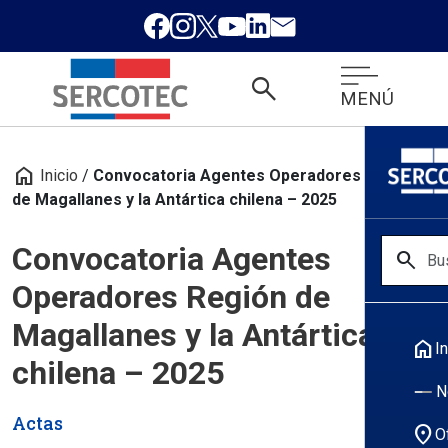
search
MENÚ
home
Inicio
/
Convocatoria Agentes Operadores Región
de Magallanes y la Antártica chilena – 2025
Convocatoria Agentes
search
Operadores Región de
Magallanes y la Antártica
home
In
chilena – 2025
N
Actas
location_on
O