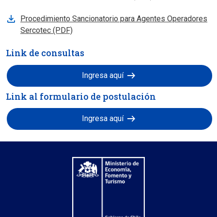
Procedimiento Sancionatorio para Agentes Operadores
Sercotec (PDF)
Link de consultas
arrow_right_alt
Ingresa aquí
Link al formulario de postulación
arrow_right_alt
Ingresa aquí