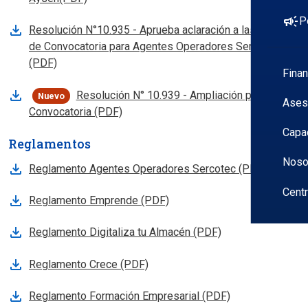
campaign
P
Resolución N°10.935 - Aprueba aclaración a las Bases
de Convocatoria para Agentes Operadores Sercotec
, abre en nueva pestana
(PDF)
Fina
Resolución N° 10.939 - Ampliación plazo
Nuevo
Ases
, abre en nueva pestana
Convocatoria (PDF)
Capa
Reglamentos
Noso
Reglamento Agentes Operadores Sercotec (PDF)
Cent
Reglamento Emprende (PDF)
Reglamento Digitaliza tu Almacén (PDF)
Reglamento Crece (PDF)
Reglamento Formación Empresarial (PDF)