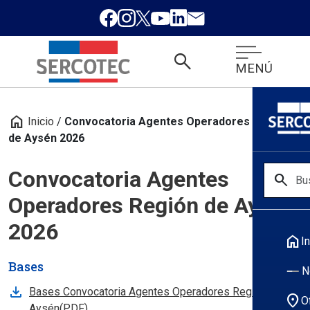
search
MENÚ
home
Inicio
/
Convocatoria Agentes Operadores Región
de Aysén 2026
Convocatoria Agentes
search
Operadores Región de Aysén
2026
home
In
Bases
N
Bases Convocatoria Agentes Operadores Región de
location_on
O
, abre en nueva pestaña
Aysén(PDF)