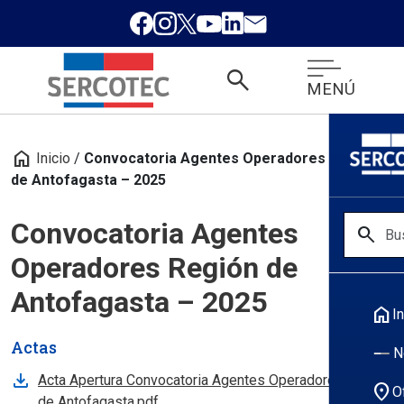
search
MENÚ
home
Inicio
/
Convocatoria Agentes Operadores Región
de Antofagasta – 2025
Convocatoria Agentes
search
Operadores Región de
Antofagasta – 2025
home
In
Actas
N
Acta Apertura Convocatoria Agentes Operadores Region
location_on
O
de Antofagasta.pdf