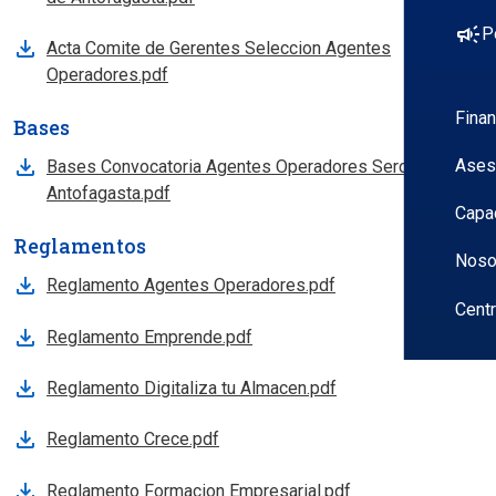
campaign
P
Acta Comite de Gerentes Seleccion Agentes
Operadores.pdf
Fina
Bases
Ases
Bases Convocatoria Agentes Operadores Sercotec
Antofagasta.pdf
Capa
Reglamentos
Noso
Reglamento Agentes Operadores.pdf
Cent
Reglamento Emprende.pdf
Reglamento Digitaliza tu Almacen.pdf
Reglamento Crece.pdf
Reglamento Formacion Empresarial.pdf