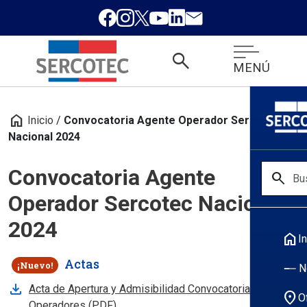
search
MENÚ
home
Inicio
/
Convocatoria Agente Operador Sercotec
Nacional 2024
Convocatoria Agente
search
Operador Sercotec Nacional
2024
home
In
Actas
¡Nuevo!
N
Se abre en nueva pestana
Acta de Apertura y Admisibilidad Convocatoria Agentes
location_on
O
Operadores (PDF)