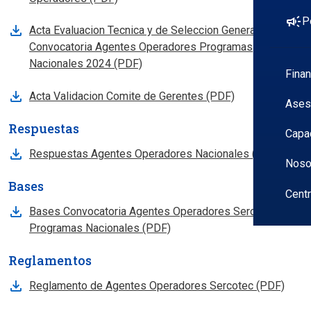
campaign
P
Se abre en nueva pestana
Acta Evaluacion Tecnica y de Seleccion General
Convocatoria Agentes Operadores Programas
Nacionales 2024 (PDF)
Fina
Se abre en nueva pestana
Acta Validacion Comite de Gerentes (PDF)
Ases
Respuestas
Capa
Se abre en nueva pestana
Respuestas Agentes Operadores Nacionales (XLSX)
Noso
Bases
Cent
Se abre en nueva pestana
Bases Convocatoria Agentes Operadores Sercotec para
Programas Nacionales (PDF)
Reglamentos
Se abre en nueva pestana
Reglamento de Agentes Operadores Sercotec (PDF)