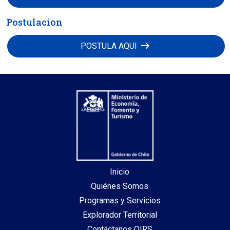
Postulacion
arrow_right_alt
POSTULA AQUI
Inicio
Quiénes Somos
Programas y Servicios
Explorador Territorial
Contáctanos OIRS