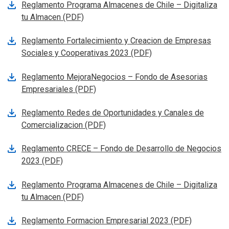
Se abre en nueva pestana
Reglamento Programa Almacenes de Chile – Digitaliza
tu Almacen (PDF)
Se abre en nueva pestana
Reglamento Fortalecimiento y Creacion de Empresas
Sociales y Cooperativas 2023 (PDF)
Se abre en nueva pestana
Reglamento MejoraNegocios – Fondo de Asesorias
Empresariales (PDF)
Se abre en nueva pestana
Reglamento Redes de Oportunidades y Canales de
Comercializacion (PDF)
Se abre en nueva pestana
Reglamento CRECE – Fondo de Desarrollo de Negocios
2023 (PDF)
Se abre en nueva pestana
Reglamento Programa Almacenes de Chile – Digitaliza
tu Almacen (PDF)
Se abre en nueva pestana
Reglamento Formacion Empresarial 2023 (PDF)