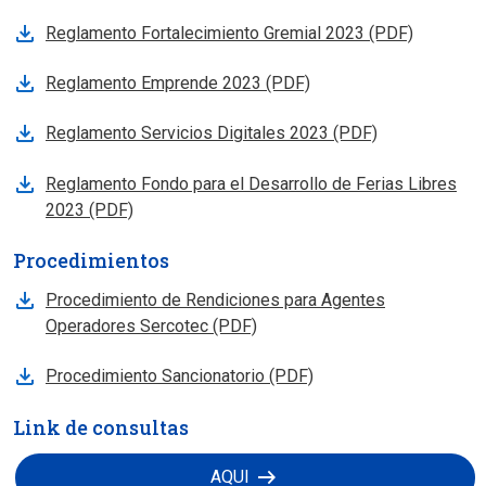
Se abre en nueva pestana
Reglamento Fortalecimiento Gremial 2023 (PDF)
Se abre en nueva pestana
Reglamento Emprende 2023 (PDF)
Se abre en nueva pestana
Reglamento Servicios Digitales 2023 (PDF)
Se abre en nueva pestana
Reglamento Fondo para el Desarrollo de Ferias Libres
2023 (PDF)
Procedimientos
Se abre en nueva pestana
Procedimiento de Rendiciones para Agentes
Operadores Sercotec (PDF)
Se abre en nueva pestana
Procedimiento Sancionatorio (PDF)
Link de consultas
arrow_right_alt
AQUI