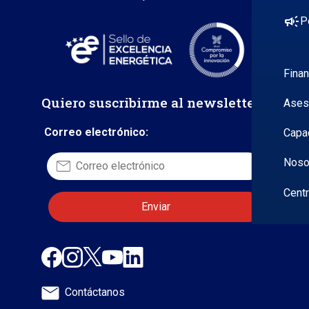
campaign
P
Fina
Quiero suscribirme al newsletter
Ases
Correo electrónico:
Capa
Noso
Cent
Contáctanos