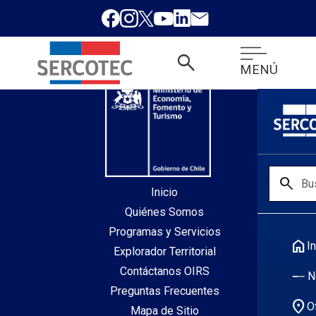
desde index.php
search
MENÚ
search
Inicio
Quiénes Somos
Programas y Servicios
home
In
Explorador Territorial
Contáctanos OIRS
N
Preguntas Frecuentes
location_on
O
Mapa de Sitio