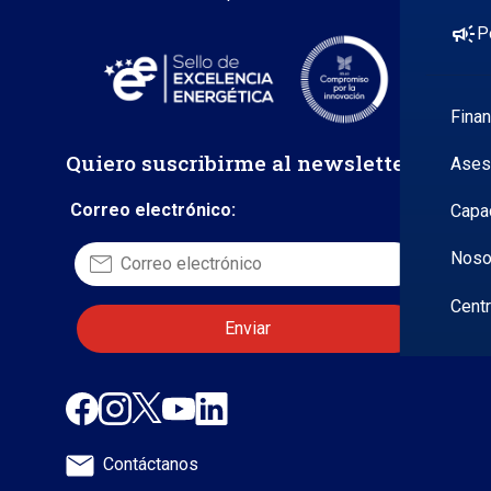
campaign
P
Fina
Quiero suscribirme al newsletter
Ases
Correo electrónico:
Capa
Noso
Cent
Contáctanos