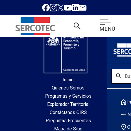
desde index.php
search
MENÚ
search
Inicio
Quiénes Somos
Programas y Servicios
home
In
Explorador Territorial
Contáctanos OIRS
N
Preguntas Frecuentes
location_on
O
Mapa de Sitio