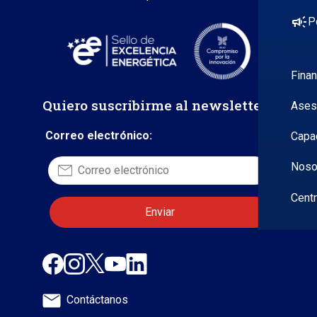
campaign
P
Fina
Quiero suscribirme al newsletter
Ases
Correo electrónico:
Capa
Noso
Cent
Contáctanos