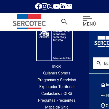
desde index.php
search
MENÚ
search
Inicio
Quiénes Somos
Programas y Servicios
home
In
Explorador Territorial
Contáctanos OIRS
N
Preguntas Frecuentes
location_on
O
Mapa de Sitio