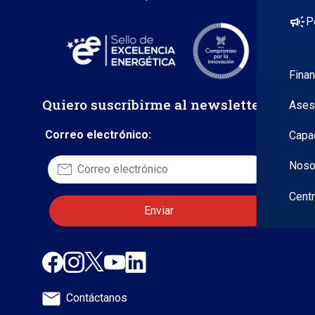
campaign
P
Fina
Quiero suscribirme al newsletter
Ases
Correo electrónico:
Capa
Noso
Cent
Contáctanos