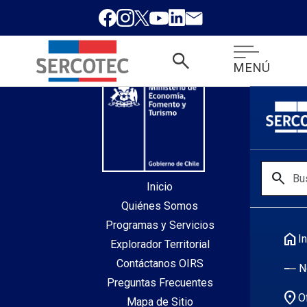
desde index.php
search
MENÚ
search
Inicio
Quiénes Somos
Programas y Servicios
home
In
Explorador Territorial
Contáctanos OIRS
N
Preguntas Frecuentes
location_on
O
Mapa de Sitio