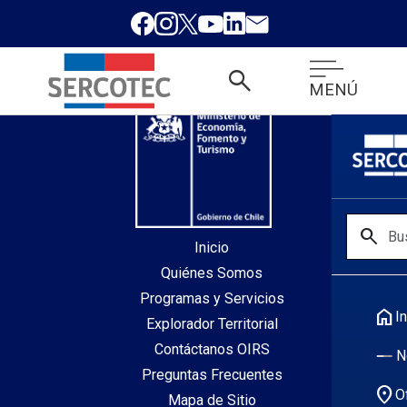
desde index.php
search
MENÚ
search
Inicio
Quiénes Somos
Programas y Servicios
home
In
Explorador Territorial
Contáctanos OIRS
N
Preguntas Frecuentes
location_on
O
Mapa de Sitio