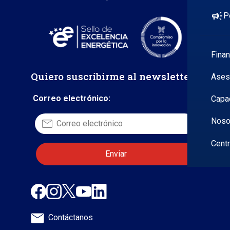
campaign
P
Fina
Quiero suscribirme al newsletter
Ases
Correo electrónico:
Capa
Noso
Cent
Contáctanos