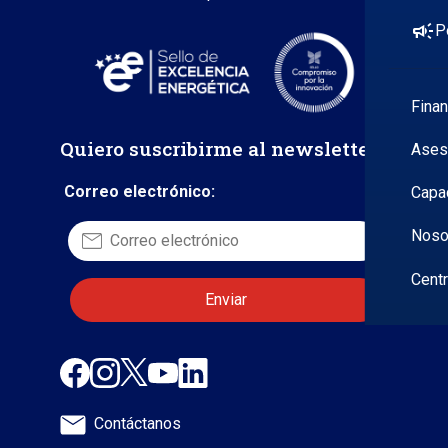
campaign
P
Fina
Quiero suscribirme al newsletter
Ases
Correo electrónico:
Capa
Noso
Cent
Contáctanos