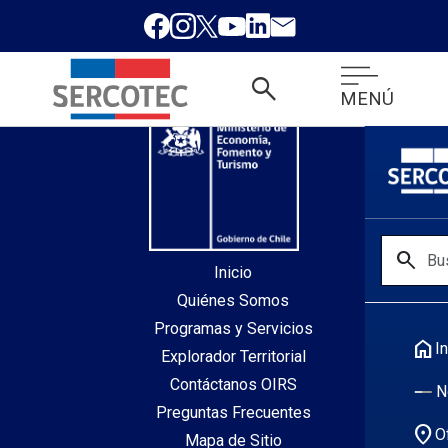
desde index.php
search
MENÚ
search
Inicio
Quiénes Somos
Programas y Servicios
home
In
Explorador Territorial
Contáctanos OIRS
N
Preguntas Frecuentes
location_on
O
Mapa de Sitio