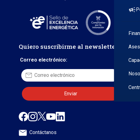
campaign
P
Fina
Quiero suscribirme al newsletter
Ases
Correo electrónico:
Capa
Noso
Cent
Contáctanos