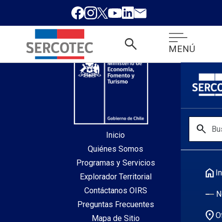
desde index.php
search
MENÚ
search
Inicio
Quiénes Somos
Programas y Servicios
home
In
Explorador Territorial
Contáctanos OIRS
N
Preguntas Frecuentes
location_on
O
Mapa de Sitio